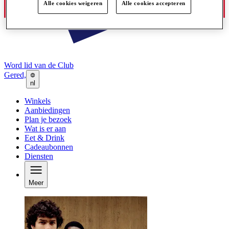
Alle cookies weigeren
Alle cookies accepteren
Word lid van de Club
Gered,
nl
Winkels
Aanbiedingen
Plan je bezoek
Wat is er aan
Eet & Drink
Cadeaubonnen
Diensten
Meer