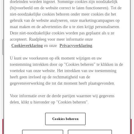
doeleinden worden ingezet. Sommige cookies zijn noodzakelijk
Aanbiedingen
(bijvoorbeeld om de website correct te laten functioneren). Tot de
Plan je bezoek
niet-noodzakelijke cookies behoren onder meer cookies die het
Wat is er aan
Eet & Drink
gebruik van de website analyseren, onze marketingcampagnes op
Cadeaubonnen
maat maken en de advertenties die u te zien krijgt personaliseren.
Diensten
Deze niet-noodzakelijke cookies worden pas geplaatst als u ze
accepteert. Raadpleeg voor meer informatie onze
Cookieverklaring
en onze
Privacyverklaring
.
Meer
U kunt uw voorkeuren op elk moment wijzigen en uw
toestemming intrekken door op "Cookies beheren" te klikken in de
voettekst van onze website. Het intrekken van uw toestemming
heeft geen invloed op de rechtmatigheid van de
gegevensverwerking die tot dat moment heeft plaatsgevonden.
Voor informatie over de derde partijen waarmee wij gegevens
delen, klikt u hieronder op "Cookies beheren".
Cookies beheren