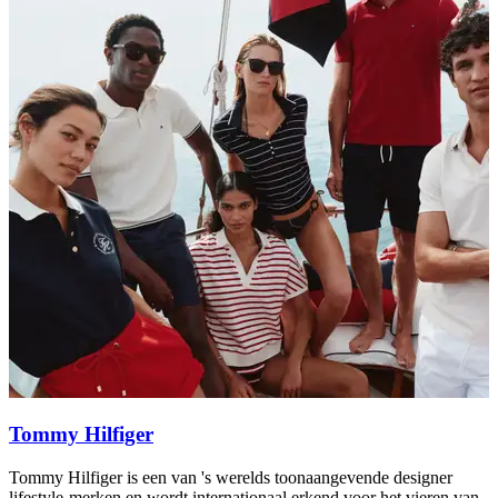
Tommy Hilfiger
Tommy Hilfiger is een van 's werelds toonaangevende designer
R
lifestyle-merken en wordt internationaal erkend voor het vieren van
g