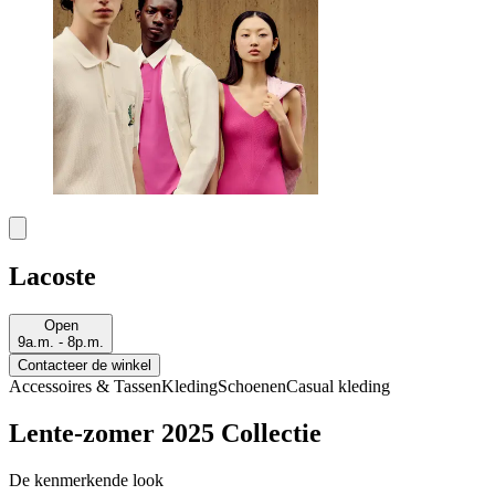
Lacoste
Open
9a.m. - 8p.m.
Contacteer de winkel
Accessoires & Tassen
Kleding
Schoenen
Casual kleding
Lente-zomer 2025 Collectie
De kenmerkende look