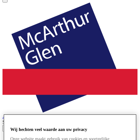
Ashford
Designer Outlet
Search input
Wij hechten veel waarde aan uw privacy
Winkels
Onze website maakt gebruik van cookies en soortgelijke