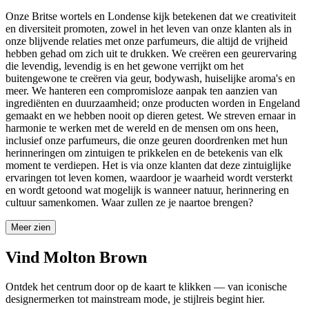
Onze Britse wortels en Londense kijk betekenen dat we creativiteit
en diversiteit promoten, zowel in het leven van onze klanten als in
onze blijvende relaties met onze parfumeurs, die altijd de vrijheid
hebben gehad om zich uit te drukken. We creëren een geurervaring
die levendig, levendig is en het gewone verrijkt om het
buitengewone te creëren via geur, bodywash, huiselijke aroma's en
meer. We hanteren een compromisloze aanpak ten aanzien van
ingrediënten en duurzaamheid; onze producten worden in Engeland
gemaakt en we hebben nooit op dieren getest. We streven ernaar in
harmonie te werken met de wereld en de mensen om ons heen,
inclusief onze parfumeurs, die onze geuren doordrenken met hun
herinneringen om zintuigen te prikkelen en de betekenis van elk
moment te verdiepen. Het is via onze klanten dat deze zintuiglijke
ervaringen tot leven komen, waardoor je waarheid wordt versterkt
en wordt getoond wat mogelijk is wanneer natuur, herinnering en
cultuur samenkomen. Waar zullen ze je naartoe brengen?
Meer zien
Vind Molton Brown
Ontdek het centrum door op de kaart te klikken — van iconische
designermerken tot mainstream mode, je stijlreis begint hier.