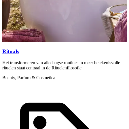
Rituals
Het transformeren van alledaagse routines in meer betekenisvolle
A
rituelen staat centraal in de Rituelenfilosofie.
d
Beauty, Parfum & Cosmetica
P