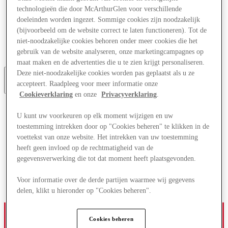
Aanbiedingen
technologieën die door McArthurGlen voor verschillende
Plan je bezoek
doeleinden worden ingezet. Sommige cookies zijn noodzakelijk
Wat is er aan
(bijvoorbeeld om de website correct te laten functioneren). Tot de
Eet & Drink
niet-noodzakelijke cookies behoren onder meer cookies die het
Cadeaubonnen
gebruik van de website analyseren, onze marketingcampagnes op
Diensten
maat maken en de advertenties die u te zien krijgt personaliseren.
Deze niet-noodzakelijke cookies worden pas geplaatst als u ze
accepteert. Raadpleeg voor meer informatie onze
Meer
Cookieverklaring
en onze
Privacyverklaring
.
U kunt uw voorkeuren op elk moment wijzigen en uw
toestemming intrekken door op "Cookies beheren" te klikken in de
voettekst van onze website. Het intrekken van uw toestemming
heeft geen invloed op de rechtmatigheid van de
gegevensverwerking die tot dat moment heeft plaatsgevonden.
Voor informatie over de derde partijen waarmee wij gegevens
delen, klikt u hieronder op "Cookies beheren".
Cookies beheren