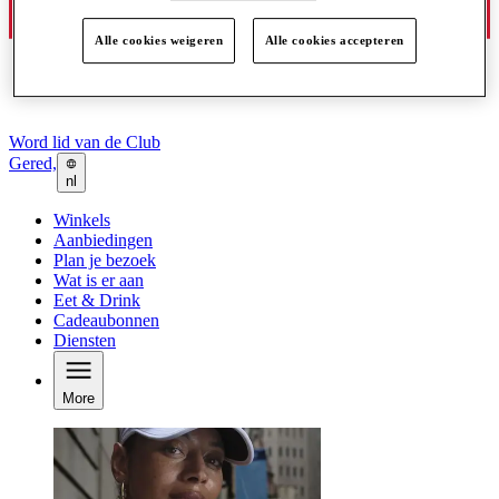
Alle cookies weigeren
Alle cookies accepteren
Word lid van de Club
Gered,
nl
Winkels
Aanbiedingen
Plan je bezoek
Wat is er aan
Eet & Drink
Cadeaubonnen
Diensten
More