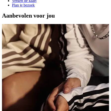
Verken de kaart
Plan je bezoek
Aanbevolen voor jou
N
c