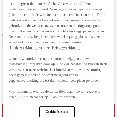
Aanbiedingen
technologieën die door McArthurGlen voor verschillende
Plan je bezoek
doeleinden worden ingezet. Sommige cookies zijn noodzakelijk
Wat is er aan
(bijvoorbeeld om de website correct te laten functioneren). Tot de
Eet & Drink
niet-noodzakelijke cookies behoren onder meer cookies die het
Cadeaubonnen
gebruik van de website analyseren, onze marketingcampagnes op
Diensten
maat maken en de advertenties die u te zien krijgt personaliseren.
Deze niet-noodzakelijke cookies worden pas geplaatst als u ze
accepteert. Raadpleeg voor meer informatie onze
More
Cookieverklaring
en onze
Privacyverklaring
.
U kunt uw voorkeuren op elk moment wijzigen en uw
toestemming intrekken door op "Cookies beheren" te klikken in de
voettekst van onze website. Het intrekken van uw toestemming
heeft geen invloed op de rechtmatigheid van de
gegevensverwerking die tot dat moment heeft plaatsgevonden.
Voor informatie over de derde partijen waarmee wij gegevens
delen, klikt u hieronder op "Cookies beheren".
Cookies beheren