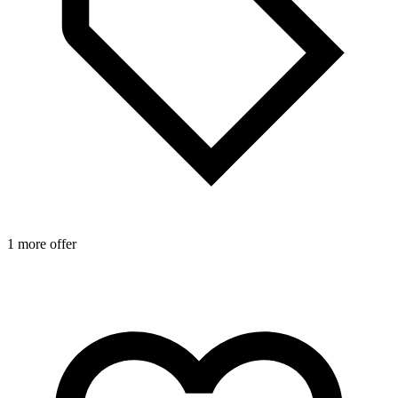
1
1 more offer