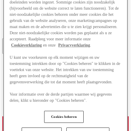
doeleinden worden ingezet. Sommige cookies zijn noodzakelijk
Aanbiedingen
(bijvoorbeeld om de website correct te laten functioneren). Tot de
Plan je bezoek
niet-noodzakelijke cookies behoren onder meer cookies die het
Wat is er aan
Eet & Drink
gebruik van de website analyseren, onze marketingcampagnes op
Cadeaubonnen
maat maken en de advertenties die u te zien krijgt personaliseren.
Diensten
Deze niet-noodzakelijke cookies worden pas geplaatst als u ze
accepteert. Raadpleeg voor meer informatie onze
Cookieverklaring
en onze
Privacyverklaring
.
Meer
U kunt uw voorkeuren op elk moment wijzigen en uw
toestemming intrekken door op "Cookies beheren" te klikken in de
voettekst van onze website. Het intrekken van uw toestemming
heeft geen invloed op de rechtmatigheid van de
gegevensverwerking die tot dat moment heeft plaatsgevonden.
Voor informatie over de derde partijen waarmee wij gegevens
delen, klikt u hieronder op "Cookies beheren".
Cookies beheren