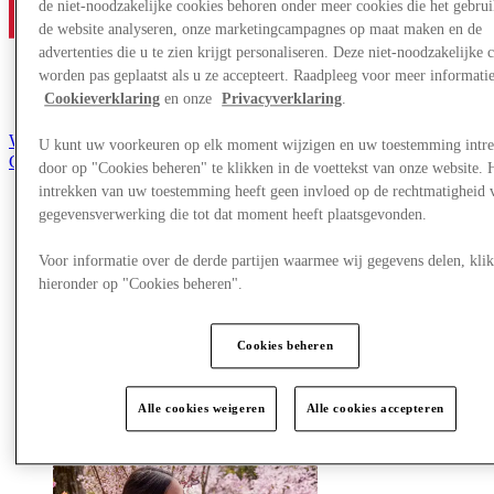
de niet-noodzakelijke cookies behoren onder meer cookies die het gebru
de website analyseren, onze marketingcampagnes op maat maken en de
advertenties die u te zien krijgt personaliseren. Deze niet-noodzakelijke 
worden pas geplaatst als u ze accepteert. Raadpleeg voor meer informati
Cookieverklaring
en onze
Privacyverklaring
.
Word lid van de Club
U kunt uw voorkeuren op elk moment wijzigen en uw toestemming intr
Gered,
door op "Cookies beheren" te klikken in de voettekst van onze website. 
nl
intrekken van uw toestemming heeft geen invloed op de rechtmatigheid 
gegevensverwerking die tot dat moment heeft plaatsgevonden.
Winkels
Aanbiedingen
Plan je bezoek
Voor informatie over de derde partijen waarmee wij gegevens delen, klik
Wat is er aan
hieronder op "Cookies beheren".
Eet & Drink
Cadeaubonnen
Diensten
Cookies beheren
Meer
Alle cookies weigeren
Alle cookies accepteren