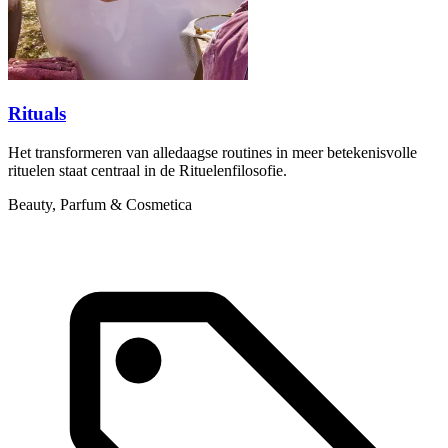
Rituals
Het transformeren van alledaagse routines in meer betekenisvolle
rituelen staat centraal in de Rituelenfilosofie.
Beauty, Parfum & Cosmetica
A
d
P