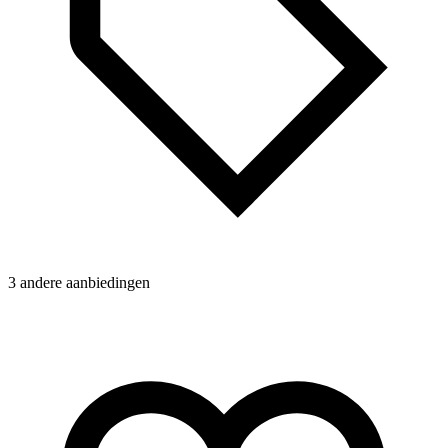
g
a
K
3 andere aanbiedingen