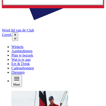
Word lid van de Club
Gered,
nl
Winkels
Aanbiedingen
Plan je bezoek
Wat is er aan
Eet & Drink
Cadeaubonnen
Diensten
Meer