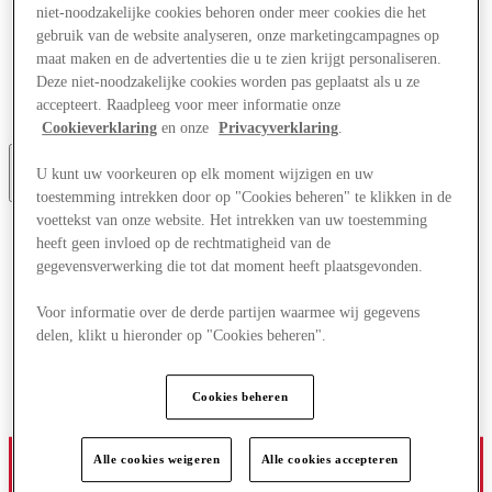
niet-noodzakelijke cookies behoren onder meer cookies die het
Aanbiedingen
Plan je bezoek
gebruik van de website analyseren, onze marketingcampagnes op
Wat is er aan
maat maken en de advertenties die u te zien krijgt personaliseren.
Eet & Drink
Deze niet-noodzakelijke cookies worden pas geplaatst als u ze
Cadeaubonnen
accepteert. Raadpleeg voor meer informatie onze
Diensten
Cookieverklaring
en onze
Privacyverklaring
.
U kunt uw voorkeuren op elk moment wijzigen en uw
Meer
toestemming intrekken door op "Cookies beheren" te klikken in de
voettekst van onze website. Het intrekken van uw toestemming
heeft geen invloed op de rechtmatigheid van de
gegevensverwerking die tot dat moment heeft plaatsgevonden.
Voor informatie over de derde partijen waarmee wij gegevens
delen, klikt u hieronder op "Cookies beheren".
Cookies beheren
Alle cookies weigeren
Alle cookies accepteren