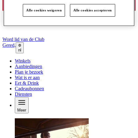
Alle cookies weigeren
Alle cookies accepteren
Word lid van de Club
Gered,
nl
Winkels
Aanbiedingen
Plan je bezoek
Wat is er aan
Eet & Drink
Cadeaubonnen
Diensten
Meer