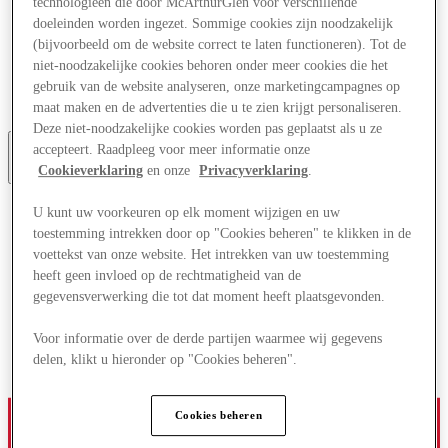
technologieën die door McArthurGlen voor verschillende
Aanbiedingen
doeleinden worden ingezet. Sommige cookies zijn noodzakelijk
Plan je bezoek
(bijvoorbeeld om de website correct te laten functioneren). Tot de
Wat is er aan
niet-noodzakelijke cookies behoren onder meer cookies die het
Eet & Drink
Cadeaubonnen
gebruik van de website analyseren, onze marketingcampagnes op
Diensten
maat maken en de advertenties die u te zien krijgt personaliseren.
Deze niet-noodzakelijke cookies worden pas geplaatst als u ze
accepteert. Raadpleeg voor meer informatie onze
Cookieverklaring
en onze
Privacyverklaring
.
Meer
U kunt uw voorkeuren op elk moment wijzigen en uw
toestemming intrekken door op "Cookies beheren" te klikken in de
voettekst van onze website. Het intrekken van uw toestemming
heeft geen invloed op de rechtmatigheid van de
gegevensverwerking die tot dat moment heeft plaatsgevonden.
Voor informatie over de derde partijen waarmee wij gegevens
delen, klikt u hieronder op "Cookies beheren".
Cookies beheren