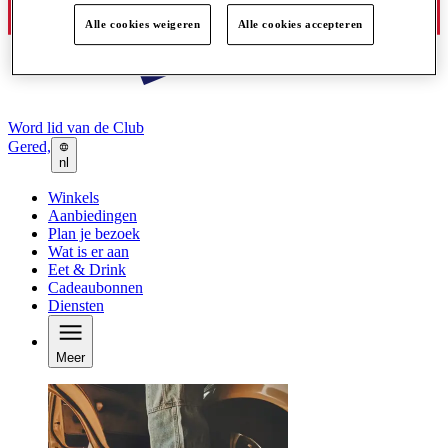
Alle cookies weigeren
Alle cookies accepteren
Word lid van de Club
Gered,
nl
Winkels
Aanbiedingen
Plan je bezoek
Wat is er aan
Eet & Drink
Cadeaubonnen
Diensten
Meer