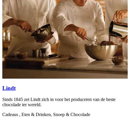
Lindt
Sinds 1845 zet Lindt zich in voor het produceren van de beste
D
chocolade ter wereld.
h
Cadeaus , Eten & Drinken, Snoep & Chocolade
E