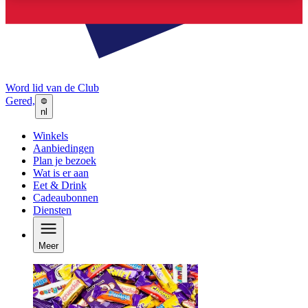
Word lid van de Club
Gered,
nl
Winkels
Aanbiedingen
Plan je bezoek
Wat is er aan
Eet & Drink
Cadeaubonnen
Diensten
Meer