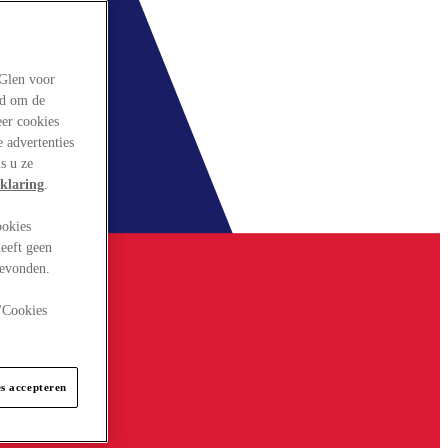
rGlen voor
ld om de
eer cookies
 advertenties
s u ze
klaring
.
ookies
eeft geen
gevonden.
 "Cookies
es accepteren