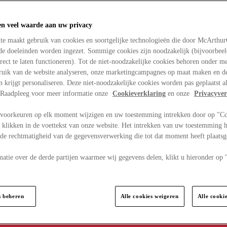
en veel waarde aan uw privacy
te maakt gebruik van cookies en soortgelijke technologieën die door McArthu
nde doeleinden worden ingezet. Sommige cookies zijn noodzakelijk (bijvoorbee
rect te laten functioneren). Tot de niet-noodzakelijke cookies behoren onder m
bruik van de website analyseren, onze marketingcampagnes op maat maken en de
en krijgt personaliseren. Deze niet-noodzakelijke cookies worden pas geplaatst al
. Raadpleeg voor meer informatie onze
Cookieverklaring
en onze
Privacyver
voorkeuren op elk moment wijzigen en uw toestemming intrekken door op "C
 klikken in de voettekst van onze website. Het intrekken van uw toestemming h
 de rechtmatigheid van de gegevensverwerking die tot dat moment heeft plaats
matie over de derde partijen waarmee wij gegevens delen, klikt u hieronder op
s beheren
Alle cookies weigeren
Alle cooki