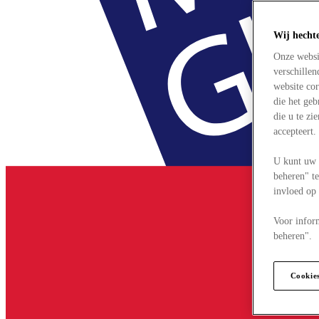
Wij hecht
Onze websi
verschille
website cor
die het ge
die u te zi
accepteert
U kunt uw 
beheren" te
invloed op
Voor infor
beheren".
Cookie