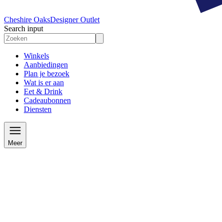
Cheshire Oaks
Designer Outlet
Search input
Winkels
Aanbiedingen
Plan je bezoek
Wat is er aan
Eet & Drink
Cadeaubonnen
Diensten
Meer