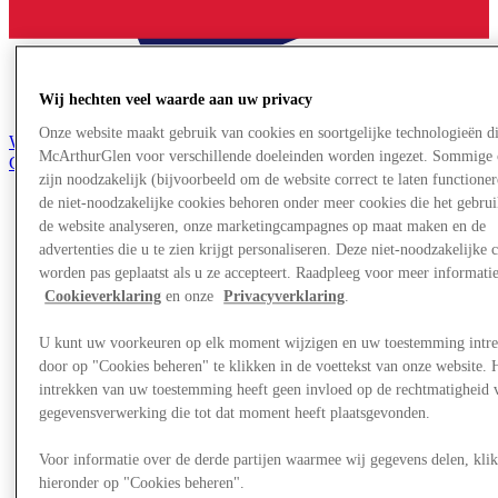
Wij hechten veel waarde aan uw privacy
Onze website maakt gebruik van cookies en soortgelijke technologieën d
Word lid van de Club
McArthurGlen voor verschillende doeleinden worden ingezet. Sommige 
Gered,
zijn noodzakelijk (bijvoorbeeld om de website correct te laten functioner
nl
de niet-noodzakelijke cookies behoren onder meer cookies die het gebru
Winkels
de website analyseren, onze marketingcampagnes op maat maken en de
Aanbiedingen
advertenties die u te zien krijgt personaliseren. Deze niet-noodzakelijke 
Plan je bezoek
worden pas geplaatst als u ze accepteert. Raadpleeg voor meer informati
Wat is er aan
Cookieverklaring
en onze
Privacyverklaring
.
Eet & Drink
Cadeaubonnen
Diensten
U kunt uw voorkeuren op elk moment wijzigen en uw toestemming intr
door op "Cookies beheren" te klikken in de voettekst van onze website. 
intrekken van uw toestemming heeft geen invloed op de rechtmatigheid 
Meer
gegevensverwerking die tot dat moment heeft plaatsgevonden.
Voor informatie over de derde partijen waarmee wij gegevens delen, klik
hieronder op "Cookies beheren".