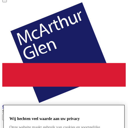
Cheshire Oaks
Designer Outlet
Search input
Wij hechten veel waarde aan uw privacy
Winkels
Onze website maakt gebruik van cookies en soortgelijke