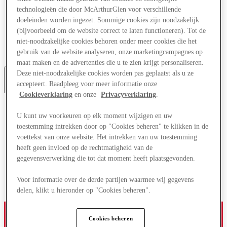
Aanbiedingen
technologieën die door McArthurGlen voor verschillende
Plan je bezoek
doeleinden worden ingezet. Sommige cookies zijn noodzakelijk
Wat is er aan
(bijvoorbeeld om de website correct te laten functioneren). Tot de
Eet & Drink
niet-noodzakelijke cookies behoren onder meer cookies die het
Cadeaubonnen
gebruik van de website analyseren, onze marketingcampagnes op
Diensten
maat maken en de advertenties die u te zien krijgt personaliseren.
Deze niet-noodzakelijke cookies worden pas geplaatst als u ze
accepteert. Raadpleeg voor meer informatie onze
Meer
Cookieverklaring
en onze
Privacyverklaring
.
U kunt uw voorkeuren op elk moment wijzigen en uw
toestemming intrekken door op "Cookies beheren" te klikken in de
voettekst van onze website. Het intrekken van uw toestemming
heeft geen invloed op de rechtmatigheid van de
gegevensverwerking die tot dat moment heeft plaatsgevonden.
Voor informatie over de derde partijen waarmee wij gegevens
delen, klikt u hieronder op "Cookies beheren".
Cookies beheren