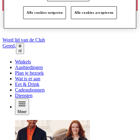
Alle cookies weigeren
Alle cookies accepteren
Word lid van de Club
Gered,
nl
Winkels
Aanbiedingen
Plan je bezoek
Wat is er aan
Eet & Drink
Cadeaubonnen
Diensten
Meer