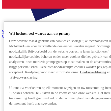
Word lid van de Club
Wij hechten veel waarde aan uw privacy
Gered,
nl
Onze website maakt gebruik van cookies en soortgelijke technologieën d
McArthurGlen voor verschillende doeleinden worden ingezet. Sommige 
Winkels
noodzakelijk (bijvoorbeeld om de website correct te laten functioneren). 
Aanbiedingen
noodzakelijke cookies behoren onder meer cookies die het gebruik van d
Plan je bezoek
analyseren, onze marketingcampagnes op maat maken en de advertenties 
Wat is er aan
Eet & Drink
krijgt personaliseren. Deze niet-noodzakelijke cookies worden pas geplaat
Cadeaubonnen
accepteert. Raadpleeg voor meer informatie onze
Cookieverklaring
en 
Diensten
Privacyverklaring
.
U kunt uw voorkeuren op elk moment wijzigen en uw toestemming intr
Meer
"Cookies beheren" te klikken in de voettekst van onze website. Het int
toestemming heeft geen invloed op de rechtmatigheid van de gegevensve
dat moment heeft plaatsgevonden.