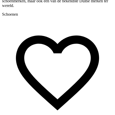
schoenmerken, maar ook een van de bekendste Duitse merken ter
S
wereld.
Schoenen