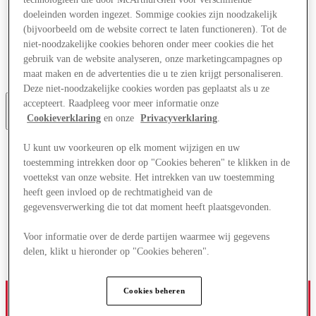
Aanbiedingen
doeleinden worden ingezet. Sommige cookies zijn noodzakelijk
Plan je bezoek
(bijvoorbeeld om de website correct te laten functioneren). Tot de
Wat is er aan
niet-noodzakelijke cookies behoren onder meer cookies die het
Eet & Drink
gebruik van de website analyseren, onze marketingcampagnes op
Cadeaubonnen
Diensten
maat maken en de advertenties die u te zien krijgt personaliseren.
Deze niet-noodzakelijke cookies worden pas geplaatst als u ze
accepteert. Raadpleeg voor meer informatie onze
Cookieverklaring
en onze
Privacyverklaring
.
Meer
U kunt uw voorkeuren op elk moment wijzigen en uw
toestemming intrekken door op "Cookies beheren" te klikken in de
voettekst van onze website. Het intrekken van uw toestemming
heeft geen invloed op de rechtmatigheid van de
gegevensverwerking die tot dat moment heeft plaatsgevonden.
Voor informatie over de derde partijen waarmee wij gegevens
delen, klikt u hieronder op "Cookies beheren".
Cookies beheren