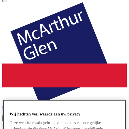
Cheshire Oaks
Designer Outlet
Search input
Wij hechten veel waarde aan uw privacy
Onze website maakt gebruik van cookies en soortgelijke
Winkels
technologieën die door McArthurGlen voor verschillende