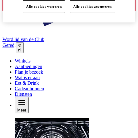
Alle cookies weigeren
Alle cookies accepteren
Word lid van de Club
Gered,
nl
Winkels
Aanbiedingen
Plan je bezoek
Wat is er aan
Eet & Drink
Cadeaubonnen
Diensten
Meer