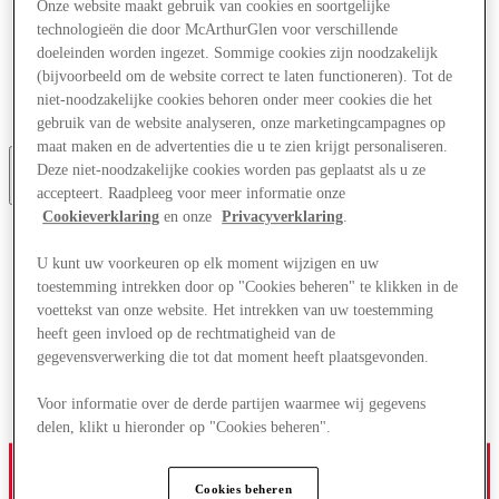
Onze website maakt gebruik van cookies en soortgelijke
Aanbiedingen
technologieën die door McArthurGlen voor verschillende
Plan je bezoek
doeleinden worden ingezet. Sommige cookies zijn noodzakelijk
Wat is er aan
Eet & Drink
(bijvoorbeeld om de website correct te laten functioneren). Tot de
Cadeaubonnen
niet-noodzakelijke cookies behoren onder meer cookies die het
Diensten
gebruik van de website analyseren, onze marketingcampagnes op
maat maken en de advertenties die u te zien krijgt personaliseren.
Deze niet-noodzakelijke cookies worden pas geplaatst als u ze
Meer
accepteert. Raadpleeg voor meer informatie onze
Cookieverklaring
en onze
Privacyverklaring
.
U kunt uw voorkeuren op elk moment wijzigen en uw
toestemming intrekken door op "Cookies beheren" te klikken in de
voettekst van onze website. Het intrekken van uw toestemming
heeft geen invloed op de rechtmatigheid van de
gegevensverwerking die tot dat moment heeft plaatsgevonden.
Voor informatie over de derde partijen waarmee wij gegevens
delen, klikt u hieronder op "Cookies beheren".
Cookies beheren