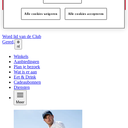
Alle cookies weigeren
Alle cookies accepteren
Word lid van de Club
Gered,
nl
Winkels
Aanbiedingen
Plan je bezoek
Wat is er aan
Eet & Drink
Cadeaubonnen
Diensten
Meer