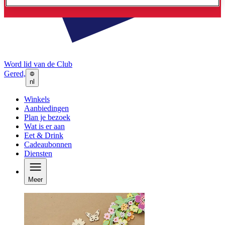
Word lid van de Club
Gered,
nl
Winkels
Aanbiedingen
Plan je bezoek
Wat is er aan
Eet & Drink
Cadeaubonnen
Diensten
Meer