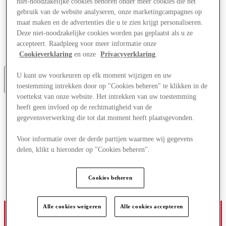
niet-noodzakelijke cookies behoren onder meer cookies die het
Aanbiedingen
gebruik van de website analyseren, onze marketingcampagnes op
Plan je bezoek
maat maken en de advertenties die u te zien krijgt personaliseren.
Wat is er aan
Deze niet-noodzakelijke cookies worden pas geplaatst als u ze
Eet & Drink
Cadeaubonnen
accepteert. Raadpleeg voor meer informatie onze
Diensten
Cookieverklaring
en onze
Privacyverklaring
.
U kunt uw voorkeuren op elk moment wijzigen en uw
toestemming intrekken door op "Cookies beheren" te klikken in de
Meer
voettekst van onze website. Het intrekken van uw toestemming
heeft geen invloed op de rechtmatigheid van de
gegevensverwerking die tot dat moment heeft plaatsgevonden.
Voor informatie over de derde partijen waarmee wij gegevens
delen, klikt u hieronder op "Cookies beheren".
Cookies beheren
Alle cookies weigeren
Alle cookies accepteren