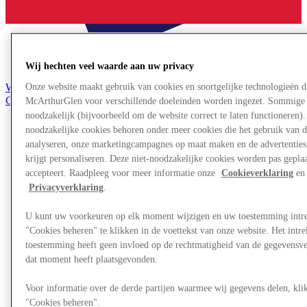
Wij hechten veel waarde aan uw privacy
Word lid van de Club
Onze website maakt gebruik van cookies en soortgelijke technologieën d
Gered,
McArthurGlen voor verschillende doeleinden worden ingezet. Sommige 
nl
noodzakelijk (bijvoorbeeld om de website correct te laten functioneren). 
noodzakelijke cookies behoren onder meer cookies die het gebruik van d
Winkels
analyseren, onze marketingcampagnes op maat maken en de advertenties 
Aanbiedingen
krijgt personaliseren. Deze niet-noodzakelijke cookies worden pas geplaat
Plan je bezoek
Wat is er aan
accepteert. Raadpleeg voor meer informatie onze
Cookieverklaring
en 
Eet & Drink
Privacyverklaring
.
Cadeaubonnen
Diensten
U kunt uw voorkeuren op elk moment wijzigen en uw toestemming intr
"Cookies beheren" te klikken in de voettekst van onze website. Het int
Meer
toestemming heeft geen invloed op de rechtmatigheid van de gegevensve
dat moment heeft plaatsgevonden.
Voor informatie over de derde partijen waarmee wij gegevens delen, klik
"Cookies beheren".