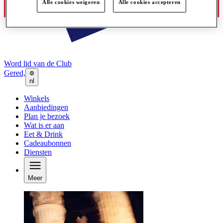
Alle cookies weigeren
Alle cookies accepteren
Word lid van de Club
Gered,
nl
Winkels
Aanbiedingen
Plan je bezoek
Wat is er aan
Eet & Drink
Cadeaubonnen
Diensten
Meer