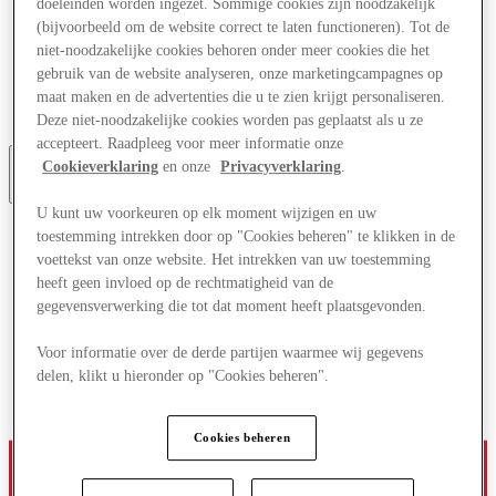
doeleinden worden ingezet. Sommige cookies zijn noodzakelijk
Aanbiedingen
(bijvoorbeeld om de website correct te laten functioneren). Tot de
Plan je bezoek
niet-noodzakelijke cookies behoren onder meer cookies die het
Wat is er aan
gebruik van de website analyseren, onze marketingcampagnes op
Eet & Drink
Cadeaubonnen
maat maken en de advertenties die u te zien krijgt personaliseren.
Diensten
Deze niet-noodzakelijke cookies worden pas geplaatst als u ze
accepteert. Raadpleeg voor meer informatie onze
Cookieverklaring
en onze
Privacyverklaring
.
Meer
U kunt uw voorkeuren op elk moment wijzigen en uw
toestemming intrekken door op "Cookies beheren" te klikken in de
voettekst van onze website. Het intrekken van uw toestemming
heeft geen invloed op de rechtmatigheid van de
gegevensverwerking die tot dat moment heeft plaatsgevonden.
Voor informatie over de derde partijen waarmee wij gegevens
delen, klikt u hieronder op "Cookies beheren".
Cookies beheren