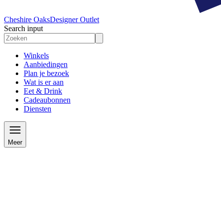
Cheshire Oaks
Designer Outlet
Search input
Winkels
Aanbiedingen
Plan je bezoek
Wat is er aan
Eet & Drink
Cadeaubonnen
Diensten
Meer