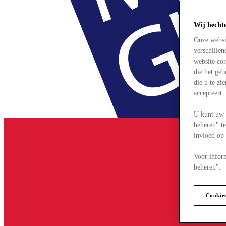
Wij hecht
Onze websi
verschille
website cor
die het ge
die u te zi
accepteert
U kunt uw 
beheren" te
invloed op
Voor infor
beheren".
Cookie