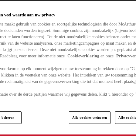
en veel waarde aan uw privacy
te maakt gebruik van cookies en soortgelijke technologieën die door McArthu
nde doeleinden worden ingezet. Sommige cookies zijn noodzakelijk (bijvoorbee
rect te laten functioneren). Tot de niet-noodzakelijke cookies behoren onder m
bruik van de website analyseren, onze marketingcampagnes op maat maken en de
en krijgt personaliseren. Deze niet-noodzakelijke cookies worden pas geplaatst al
. Raadpleeg voor meer informatie onze
Cookieverklaring
en onze
Privacyver
voorkeuren op elk moment wijzigen en uw toestemming intrekken door op "C
 klikken in de voettekst van onze website. Het intrekken van uw toestemming h
 de rechtmatigheid van de gegevensverwerking die tot dat moment heeft plaats
matie over de derde partijen waarmee wij gegevens delen, klikt u hieronder op
s beheren
Alle cookies weigeren
Alle cooki