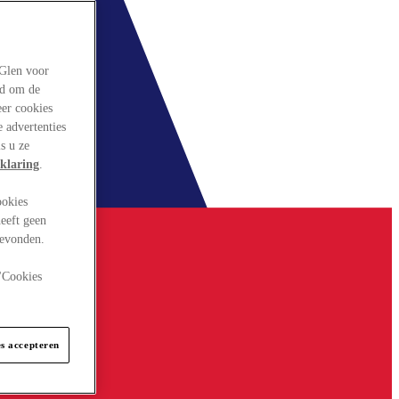
rGlen voor
ld om de
eer cookies
 advertenties
s u ze
klaring
.
ookies
eeft geen
gevonden.
 "Cookies
es accepteren