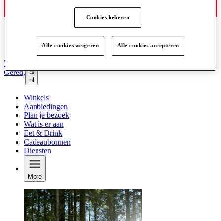
Cookies beheren
Alle cookies weigeren
Alle cookies accepteren
Word lid van de Club
Gered,
nl
Winkels
Aanbiedingen
Plan je bezoek
Wat is er aan
Eet & Drink
Cadeaubonnen
Diensten
More