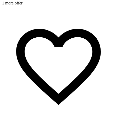
1 more offer
1