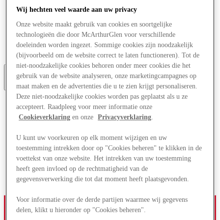
Aanbiedingen
Wij hechten veel waarde aan uw privacy
Plan je bezoek
Onze website maakt gebruik van cookies en soortgelijke
Wat is er aan
Eet & Drink
technologieën die door McArthurGlen voor verschillende
Cadeaubonnen
doeleinden worden ingezet. Sommige cookies zijn noodzakelijk
Diensten
(bijvoorbeeld om de website correct te laten functioneren). Tot de
niet-noodzakelijke cookies behoren onder meer cookies die het
gebruik van de website analyseren, onze marketingcampagnes op
More
maat maken en de advertenties die u te zien krijgt personaliseren.
Deze niet-noodzakelijke cookies worden pas geplaatst als u ze
accepteert. Raadpleeg voor meer informatie onze
Cookieverklaring
en onze
Privacyverklaring
.
U kunt uw voorkeuren op elk moment wijzigen en uw
toestemming intrekken door op "Cookies beheren" te klikken in de
voettekst van onze website. Het intrekken van uw toestemming
heeft geen invloed op de rechtmatigheid van de
gegevensverwerking die tot dat moment heeft plaatsgevonden.
Voor informatie over de derde partijen waarmee wij gegevens
delen, klikt u hieronder op "Cookies beheren".