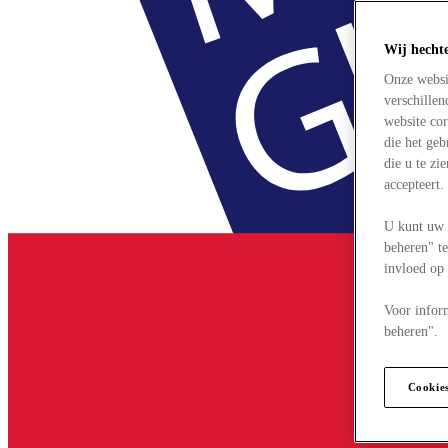
Wij hecht
Onze websi
verschille
website cor
die het ge
die u te zi
accepteert
U kunt uw 
beheren" te
invloed op
Voor infor
beheren".
Cookie