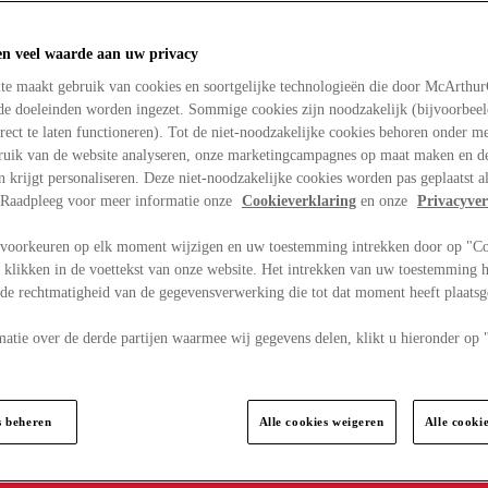
en veel waarde aan uw privacy
te maakt gebruik van cookies en soortgelijke technologieën die door McArthu
nde doeleinden worden ingezet. Sommige cookies zijn noodzakelijk (bijvoorbee
rect te laten functioneren). Tot de niet-noodzakelijke cookies behoren onder m
bruik van de website analyseren, onze marketingcampagnes op maat maken en de
en krijgt personaliseren. Deze niet-noodzakelijke cookies worden pas geplaatst al
. Raadpleeg voor meer informatie onze
Cookieverklaring
en onze
Privacyver
voorkeuren op elk moment wijzigen en uw toestemming intrekken door op "C
 klikken in de voettekst van onze website. Het intrekken van uw toestemming h
 de rechtmatigheid van de gegevensverwerking die tot dat moment heeft plaats
matie over de derde partijen waarmee wij gegevens delen, klikt u hieronder op
s beheren
Alle cookies weigeren
Alle cooki