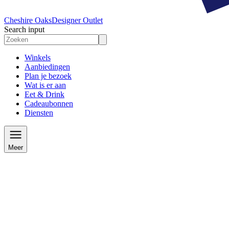
Cheshire Oaks
Designer Outlet
Search input
Winkels
Aanbiedingen
Plan je bezoek
Wat is er aan
Eet & Drink
Cadeaubonnen
Diensten
Meer