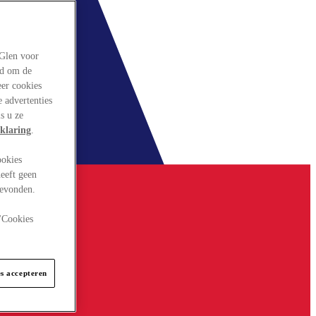
rGlen voor
ld om de
eer cookies
 advertenties
s u ze
klaring
.
ookies
eeft geen
gevonden.
 "Cookies
es accepteren