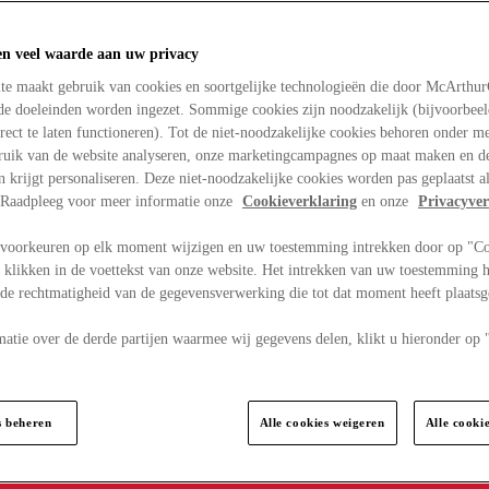
en veel waarde aan uw privacy
te maakt gebruik van cookies en soortgelijke technologieën die door McArthu
nde doeleinden worden ingezet. Sommige cookies zijn noodzakelijk (bijvoorbee
rect te laten functioneren). Tot de niet-noodzakelijke cookies behoren onder m
bruik van de website analyseren, onze marketingcampagnes op maat maken en de
en krijgt personaliseren. Deze niet-noodzakelijke cookies worden pas geplaatst al
. Raadpleeg voor meer informatie onze
Cookieverklaring
en onze
Privacyver
voorkeuren op elk moment wijzigen en uw toestemming intrekken door op "C
 klikken in de voettekst van onze website. Het intrekken van uw toestemming h
 de rechtmatigheid van de gegevensverwerking die tot dat moment heeft plaats
matie over de derde partijen waarmee wij gegevens delen, klikt u hieronder op
s beheren
Alle cookies weigeren
Alle cooki