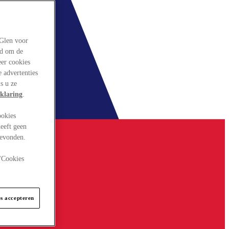
rGlen voor
ld om de
eer cookies
 advertenties
s u ze
klaring
.
ookies
eeft geen
gevonden.
 "Cookies
es accepteren