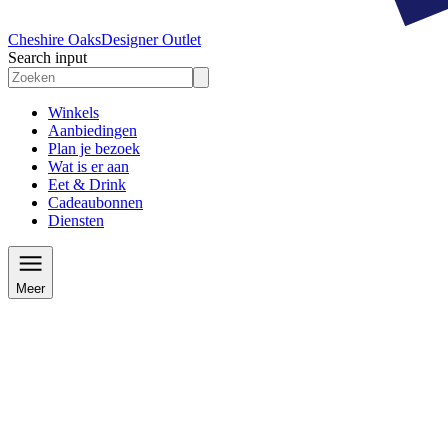
Cheshire Oaks
Designer Outlet
Search input
Winkels
Aanbiedingen
Plan je bezoek
Wat is er aan
Eet & Drink
Cadeaubonnen
Diensten
Meer