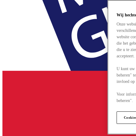
Wij hecht
Onze websi
verschille
website cor
die het ge
die u te zi
accepteert
U kunt uw 
beheren" te
invloed op
Voor infor
beheren".
Cookie