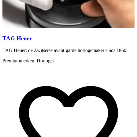
TAG Heuer
F
TAG Heuer: de Zwitserse avant-garde horlogemaker sinds 1860.
F
v
Premiummerken, Horloges
v
A