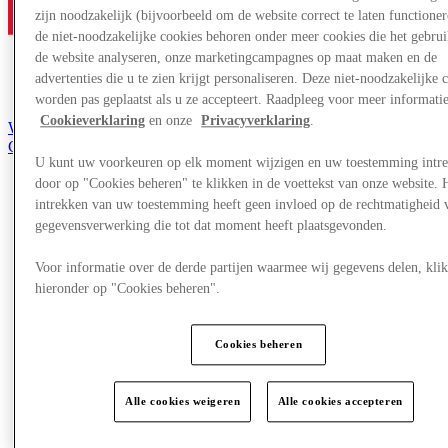
zijn noodzakelijk (bijvoorbeeld om de website correct te laten functioner
de niet-noodzakelijke cookies behoren onder meer cookies die het gebru
de website analyseren, onze marketingcampagnes op maat maken en de
advertenties die u te zien krijgt personaliseren. Deze niet-noodzakelijke 
worden pas geplaatst als u ze accepteert. Raadpleeg voor meer informati
Cookieverklaring
en onze
Privacyverklaring
.
Word lid van de Club
Gered,
nl
U kunt uw voorkeuren op elk moment wijzigen en uw toestemming intr
door op "Cookies beheren" te klikken in de voettekst van onze website. 
Winkels
intrekken van uw toestemming heeft geen invloed op de rechtmatigheid 
Aanbiedingen
gegevensverwerking die tot dat moment heeft plaatsgevonden.
Plan je bezoek
Wat is er aan
Voor informatie over de derde partijen waarmee wij gegevens delen, klik
Eet & Drink
Cadeaubonnen
hieronder op "Cookies beheren".
Diensten
Cookies beheren
More
Alle cookies weigeren
Alle cookies accepteren