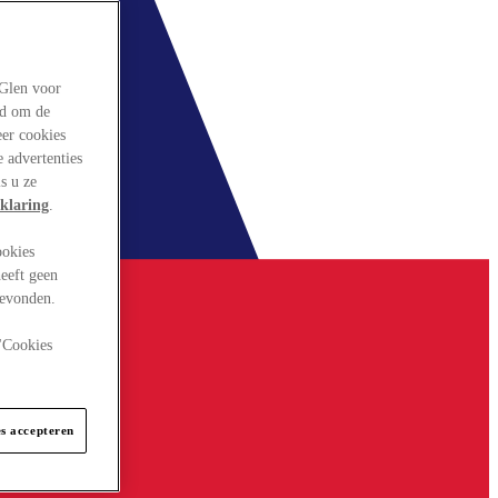
rGlen voor
ld om de
eer cookies
 advertenties
s u ze
klaring
.
ookies
eeft geen
gevonden.
 "Cookies
es accepteren