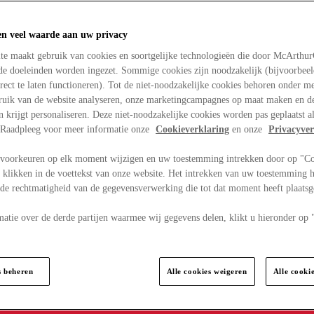
en veel waarde aan uw privacy
te maakt gebruik van cookies en soortgelijke technologieën die door McArthu
nde doeleinden worden ingezet. Sommige cookies zijn noodzakelijk (bijvoorbee
rect te laten functioneren). Tot de niet-noodzakelijke cookies behoren onder m
bruik van de website analyseren, onze marketingcampagnes op maat maken en de
en krijgt personaliseren. Deze niet-noodzakelijke cookies worden pas geplaatst al
. Raadpleeg voor meer informatie onze
Cookieverklaring
en onze
Privacyver
voorkeuren op elk moment wijzigen en uw toestemming intrekken door op "C
 klikken in de voettekst van onze website. Het intrekken van uw toestemming h
 de rechtmatigheid van de gegevensverwerking die tot dat moment heeft plaats
matie over de derde partijen waarmee wij gegevens delen, klikt u hieronder op
s beheren
Alle cookies weigeren
Alle cooki