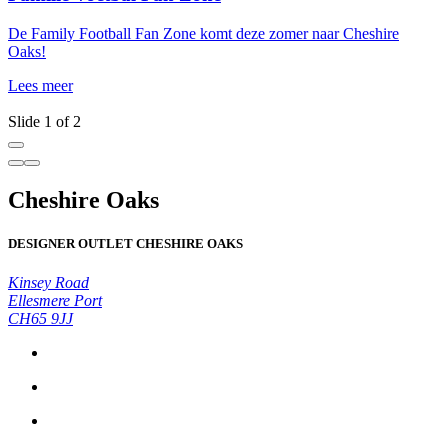
De Family Football Fan Zone komt deze zomer naar Cheshire
J
Oaks!
t
t
Lees meer
L
Slide 1 of 2
Cheshire Oaks
DESIGNER OUTLET CHESHIRE OAKS
Kinsey Road
Ellesmere Port
CH65 9JJ