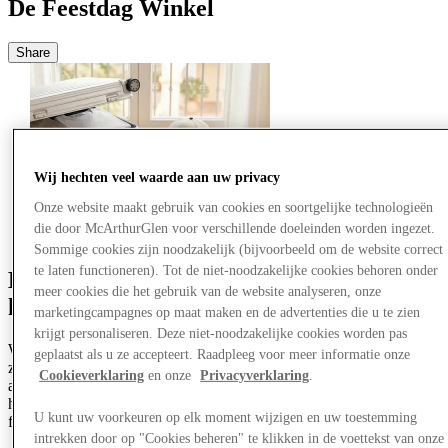
De Feestdag Winkel
Share
Wij hechten veel waarde aan uw privacy
Onze website maakt gebruik van cookies en soortgelijke technologieën
die door McArthurGlen voor verschillende doeleinden worden ingezet.
Sommige cookies zijn noodzakelijk (bijvoorbeeld om de website correct
te laten functioneren). Tot de niet-noodzakelijke cookies behoren onder
Kom voor de nieuwe trends, blijf voor de
meer cookies die het gebruik van de website analyseren, onze
hot deals.
marketingcampagnes op maat maken en de advertenties die u te zien
krijgt personaliseren. Deze niet-noodzakelijke cookies worden pas
Welkom bij de Holiday Shop – jouw paspoort voor trendy
geplaatst als u ze accepteert. Raadpleeg voor meer informatie onze
zomerstijl, wat je ook gepland hebt. Of je nu hoopt op actieve
Cookieverklaring
en onze
Privacyverklaring
.
avonturen of echt luie, wij laten je de beste reisklare dames-,
herenkleding en accessoires zien, met tot 60% korting op al je
U kunt uw voorkeuren op elk moment wijzigen en uw toestemming
favoriete luxemerken.
intrekken door op "Cookies beheren" te klikken in de voettekst van onze