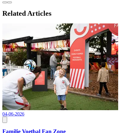
Related Articles
04-06-2026
2
Familie Voetbal Fan Zone