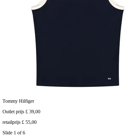
Tommy Hilfiger
Outlet prijs £ 39,00
O
retailprijs £ 55,00
r
Slide 1 of 6