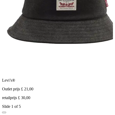
Levi’s®
T
Outlet prijs £ 21,00
O
retailprijs £ 30,00
r
Slide 1 of 5