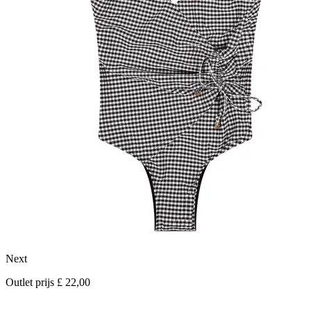
Next
L
Outlet prijs £ 22,00
O
r