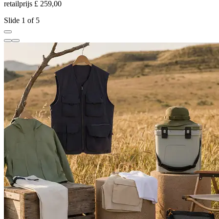
retailprijs £ 259,00
r
Slide 1 of 5