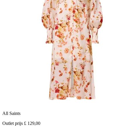
All Saints
K
Outlet prijs £ 129,00
O