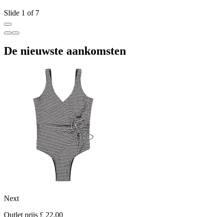
Slide 1 of 7
De nieuwste aankomsten
Next
M
Outlet prijs £ 22,00
O