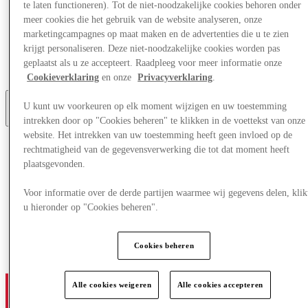
te laten functioneren). Tot de niet-noodzakelijke cookies behoren onder
Aanbiedingen
meer cookies die het gebruik van de website analyseren, onze
Plan je bezoek
marketingcampagnes op maat maken en de advertenties die u te zien
Wat is er aan
Eet & Drink
krijgt personaliseren. Deze niet-noodzakelijke cookies worden pas
Cadeaubonnen
geplaatst als u ze accepteert. Raadpleeg voor meer informatie onze
Diensten
Cookieverklaring
en onze
Privacyverklaring
.
U kunt uw voorkeuren op elk moment wijzigen en uw toestemming
Meer
intrekken door op "Cookies beheren" te klikken in de voettekst van onze
website. Het intrekken van uw toestemming heeft geen invloed op de
rechtmatigheid van de gegevensverwerking die tot dat moment heeft
plaatsgevonden.
Voor informatie over de derde partijen waarmee wij gegevens delen, klik
u hieronder op "Cookies beheren".
Cookies beheren
Alle cookies weigeren
Alle cookies accepteren