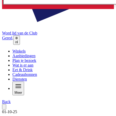
Word lid van de Club
Gered,
nl
Winkels
Aanbiedingen
Plan je bezoek
Wat is er aan
Eet & Drink
Cadeaubonnen
Diensten
Meer
Back
01-10-25