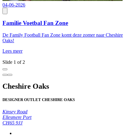
04-06-2026
2
Familie Voetbal Fan Zone
De Family Football Fan Zone komt deze zomer naar Cheshire
J
Oaks!
t
t
Lees meer
L
Slide 1 of 2
Cheshire Oaks
DESIGNER OUTLET CHESHIRE OAKS
Kinsey Road
Ellesmere Port
CH65 9JJ