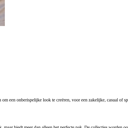
om een onberispelijke look te creëren, voor een zakelijke, casual of spo
 maar biedt meer dan alleen het perfecte pak. De collecties worden o