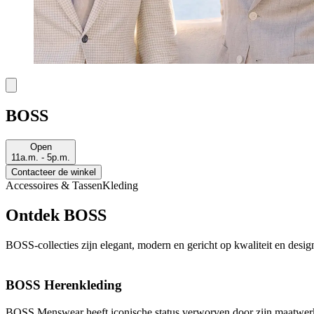
BOSS
Open
11a.m. - 5p.m.
Contacteer de winkel
Accessoires & Tassen
Kleding
Ontdek BOSS
BOSS-collecties zijn elegant, modern en gericht op kwaliteit en design 
BOSS Herenkleding
BOSS Menswear heeft iconische status verworven door zijn maatwerk,