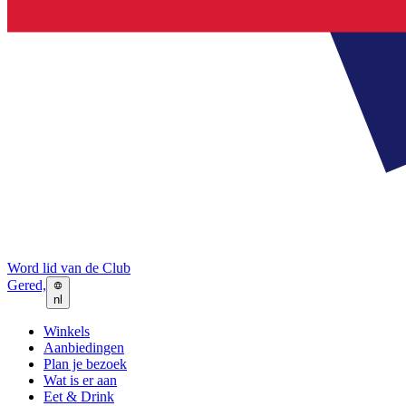
Word lid van de Club
Gered,
nl
Winkels
Aanbiedingen
Plan je bezoek
Wat is er aan
Eet & Drink