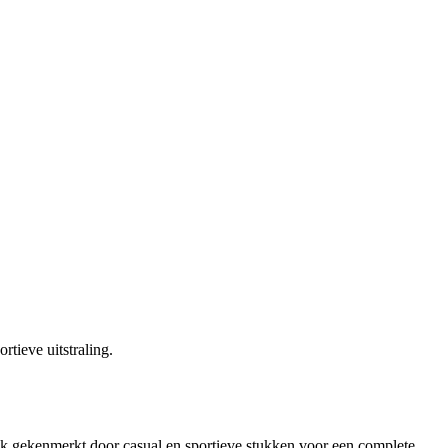
rtieve uitstraling.
ok gekenmerkt door casual en sportieve stukken voor een complete