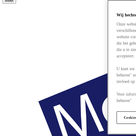
Meer
Wij hecht
Onze websi
verschille
website cor
die het ge
die u te zi
accepteert
U kunt uw 
beheren" te
invloed op
Voor infor
beheren".
Cookie