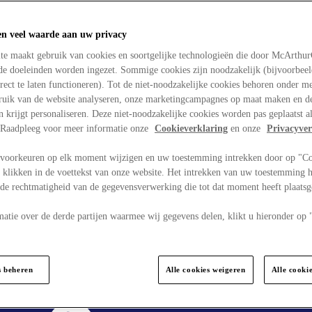
en veel waarde aan uw privacy
te maakt gebruik van cookies en soortgelijke technologieën die door McArthu
nde doeleinden worden ingezet. Sommige cookies zijn noodzakelijk (bijvoorbee
rect te laten functioneren). Tot de niet-noodzakelijke cookies behoren onder m
bruik van de website analyseren, onze marketingcampagnes op maat maken en de
en krijgt personaliseren. Deze niet-noodzakelijke cookies worden pas geplaatst al
. Raadpleeg voor meer informatie onze
Cookieverklaring
en onze
Privacyver
voorkeuren op elk moment wijzigen en uw toestemming intrekken door op "C
 klikken in de voettekst van onze website. Het intrekken van uw toestemming h
 de rechtmatigheid van de gegevensverwerking die tot dat moment heeft plaats
matie over de derde partijen waarmee wij gegevens delen, klikt u hieronder op
s beheren
Alle cookies weigeren
Alle cooki