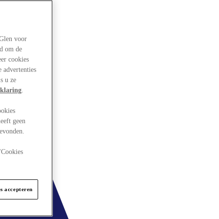
rGlen voor
ld om de
eer cookies
 advertenties
s u ze
klaring
.
ookies
eeft geen
gevonden.
 "Cookies
es accepteren