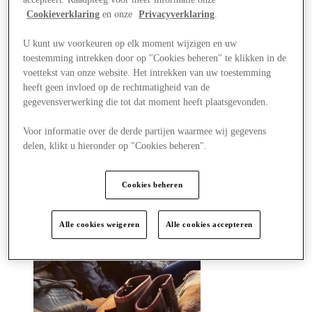
Winkels
Cookieverklaring
en onze
Privacyverklaring
.
Aanbiedingen
Plan je bezoek
Wat is er aan
U kunt uw voorkeuren op elk moment wijzigen en uw
Eet & Drink
toestemming intrekken door op "Cookies beheren" te klikken in de
Cadeaubonnen
voettekst van onze website. Het intrekken van uw toestemming
Diensten
heeft geen invloed op de rechtmatigheid van de
Hoe was je dag?
gegevensverwerking die tot dat moment heeft plaatsgevonden.
Meer
Voor informatie over de derde partijen waarmee wij gegevens
delen, klikt u hieronder op "Cookies beheren".
Cookies beheren
Alle cookies weigeren
Alle cookies accepteren