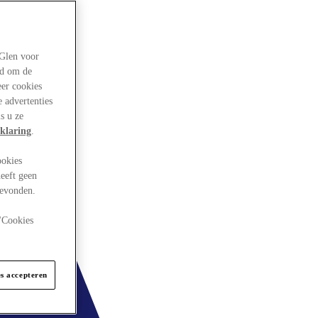
rGlen voor
ld om de
eer cookies
 advertenties
s u ze
klaring
.
ookies
eeft geen
gevonden.
 "Cookies
es accepteren