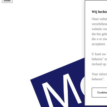
Meer
Wij hecht
Onze websi
verschille
website cor
die het ge
die u te zi
accepteert
U kunt uw 
beheren" te
invloed op
Voor infor
beheren".
Cookie