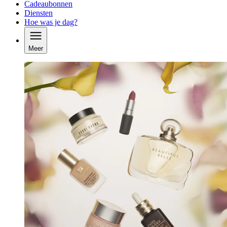
Cadeaubonnen
Diensten
Hoe was je dag?
Meer