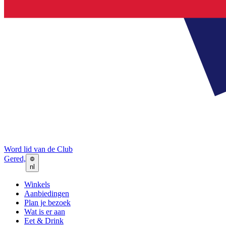
Word lid van de Club
Gered,
nl
Winkels
Aanbiedingen
Plan je bezoek
Wat is er aan
Eet & Drink