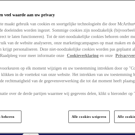
en veel waarde aan uw privacy
te maakt gebruik van cookies en soortgelijke technologieën die door McArthu
nde doeleinden worden ingezet. Sommige cookies zijn noodzakelijk (bijvoorbee
rect te laten functioneren). Tot de niet-noodzakelijke cookies behoren onder m
bruik van de website analyseren, onze marketingcampagnes op maat maken en de
en krijgt personaliseren. Deze niet-noodzakelijke cookies worden pas geplaatst al
. Raadpleeg voor meer informatie onze
Cookieverklaring
en onze
Privacyver
voorkeuren op elk moment wijzigen en uw toestemming intrekken door op "C
 klikken in de voettekst van onze website. Het intrekken van uw toestemming h
 de rechtmatigheid van de gegevensverwerking die tot dat moment heeft plaats
matie over de derde partijen waarmee wij gegevens delen, klikt u hieronder op
s beheren
Alle cookies weigeren
Alle cooki