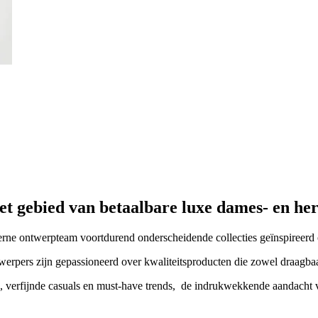
et gebied van betaalbare luxe dames- en he
nterne ontwerpteam voortdurend onderscheidende collecties geïnspireer
rpers zijn gepassioneerd over kwaliteitsproducten die zowel draagbaar a
, verfijnde casuals en must-have trends, de indrukwekkende aandacht 