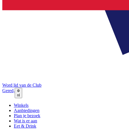
Word lid van de Club
Gered,
nl
Winkels
Aanbiedingen
Plan je bezoek
Wat is er aan
Eet & Drink