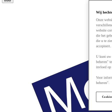
Meer
Wij hecht
Onze websi
verschille
website cor
die het ge
die u te zi
accepteert
U kunt uw 
beheren" te
invloed op
Voor infor
beheren".
Cookie