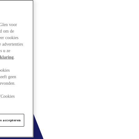
rGlen voor
ld om de
eer cookies
 advertenties
s u ze
klaring
.
ookies
eeft geen
gevonden.
 "Cookies
es accepteren