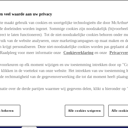
en veel waarde aan uw privacy
te maakt gebruik van cookies en soortgelijke technologieën die door McArthu
nde doeleinden worden ingezet. Sommige cookies zijn noodzakelijk (bijvoorbee
rect te laten functioneren). Tot de niet-noodzakelijke cookies behoren onder m
bruik van de website analyseren, onze marketingcampagnes op maat maken en de
en krijgt personaliseren. Deze niet-noodzakelijke cookies worden pas geplaatst al
. Raadpleeg voor meer informatie onze
Cookieverklaring
en onze
Privacyver
voorkeuren op elk moment wijzigen en uw toestemming intrekken door op "C
 klikken in de voettekst van onze website. Het intrekken van uw toestemming h
 de rechtmatigheid van de gegevensverwerking die tot dat moment heeft plaats
matie over de derde partijen waarmee wij gegevens delen, klikt u hieronder op
s beheren
Alle cookies weigeren
Alle cooki