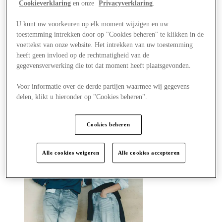
Winkels
Cookieverklaring
en onze
Privacyverklaring
.
Aanbiedingen
Plan je bezoek
U kunt uw voorkeuren op elk moment wijzigen en uw
Wat is er aan
toestemming intrekken door op "Cookies beheren" te klikken in de
Eet & Drink
voettekst van onze website. Het intrekken van uw toestemming
Cadeaubonnen
heeft geen invloed op de rechtmatigheid van de
Diensten
Hoe was je dag?
gegevensverwerking die tot dat moment heeft plaatsgevonden.
Voor informatie over de derde partijen waarmee wij gegevens
Meer
delen, klikt u hieronder op "Cookies beheren".
Cookies beheren
Alle cookies weigeren
Alle cookies accepteren