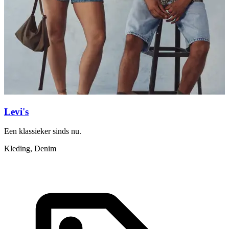
G
t
E
A
Levi's
Een klassieker sinds nu.
Kleding, Denim