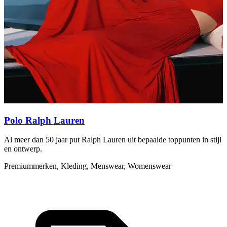
Polo Ralph Lauren
Al meer dan 50 jaar put Ralph Lauren uit bepaalde toppunten in stijl
S
en ontwerp.
h
Premiummerken, Kleding, Menswear, Womenswear
A