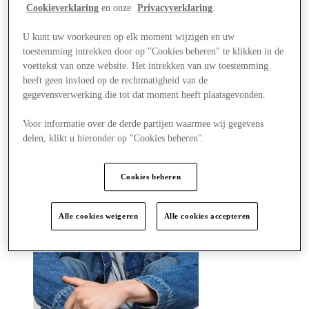
Winkels
Cookieverklaring
en onze
Privacyverklaring
.
Aanbiedingen
Plan je bezoek
U kunt uw voorkeuren op elk moment wijzigen en uw
Wat is er aan
toestemming intrekken door op "Cookies beheren" te klikken in de
Eet & Drink
Cadeaubonnen
voettekst van onze website. Het intrekken van uw toestemming
Diensten
heeft geen invloed op de rechtmatigheid van de
Hoe was je dag?
gegevensverwerking die tot dat moment heeft plaatsgevonden.
Voor informatie over de derde partijen waarmee wij gegevens
Meer
delen, klikt u hieronder op "Cookies beheren".
Cookies beheren
Alle cookies weigeren
Alle cookies accepteren