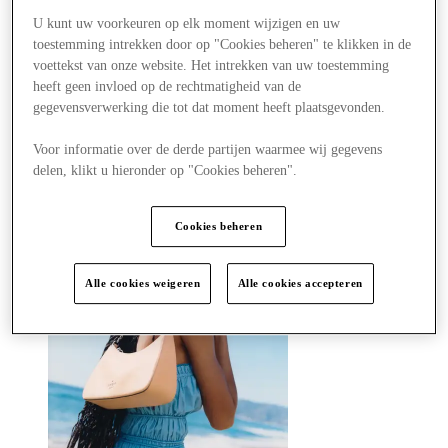
Winkels
Aanbiedingen
U kunt uw voorkeuren op elk moment wijzigen en uw
Plan je bezoek
toestemming intrekken door op "Cookies beheren" te klikken in de
Wat is er aan
voettekst van onze website. Het intrekken van uw toestemming
Eet & Drink
heeft geen invloed op de rechtmatigheid van de
Cadeaubonnen
gegevensverwerking die tot dat moment heeft plaatsgevonden.
Diensten
Hoe was je dag?
Voor informatie over de derde partijen waarmee wij gegevens
delen, klikt u hieronder op "Cookies beheren".
Meer
Cookies beheren
Alle cookies weigeren
Alle cookies accepteren