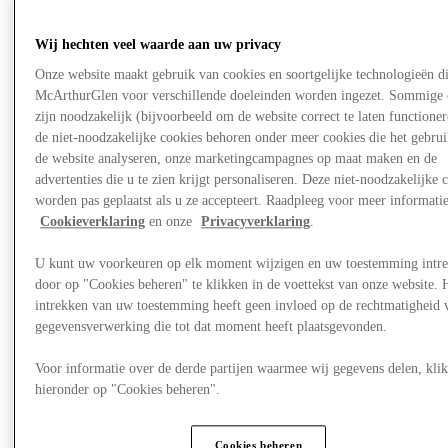
Winkels
Aanbiedingen
Plan je bezoek
Wij hechten veel waarde aan uw privacy
Wat is er aan
Onze website maakt gebruik van cookies en soortgelijke technologieën d
Eet & Drink
Cadeaubonnen
McArthurGlen voor verschillende doeleinden worden ingezet. Sommige 
Diensten
zijn noodzakelijk (bijvoorbeeld om de website correct te laten functioner
Hoe was je dag?
de niet-noodzakelijke cookies behoren onder meer cookies die het gebru
de website analyseren, onze marketingcampagnes op maat maken en de
advertenties die u te zien krijgt personaliseren. Deze niet-noodzakelijke 
Meer
worden pas geplaatst als u ze accepteert. Raadpleeg voor meer informati
Cookieverklaring
en onze
Privacyverklaring
.
U kunt uw voorkeuren op elk moment wijzigen en uw toestemming intr
door op "Cookies beheren" te klikken in de voettekst van onze website. 
intrekken van uw toestemming heeft geen invloed op de rechtmatigheid 
gegevensverwerking die tot dat moment heeft plaatsgevonden.
Voor informatie over de derde partijen waarmee wij gegevens delen, klik
hieronder op "Cookies beheren".
Cookies beheren