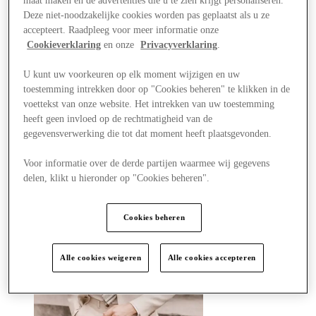
maat maken en de advertenties die u te zien krijgt personaliseren.
Winkels
Deze niet-noodzakelijke cookies worden pas geplaatst als u ze
Aanbiedingen
Plan je bezoek
accepteert. Raadpleeg voor meer informatie onze
Wat is er aan
Cookieverklaring
en onze
Privacyverklaring
.
Eet & Drink
Cadeaubonnen
U kunt uw voorkeuren op elk moment wijzigen en uw
Diensten
toestemming intrekken door op "Cookies beheren" te klikken in de
Hoe was je dag?
voettekst van onze website. Het intrekken van uw toestemming
heeft geen invloed op de rechtmatigheid van de
Meer
gegevensverwerking die tot dat moment heeft plaatsgevonden.
Voor informatie over de derde partijen waarmee wij gegevens
delen, klikt u hieronder op "Cookies beheren".
Cookies beheren
Alle cookies weigeren
Alle cookies accepteren