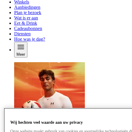
Winkels
Aanbiedingen
Plan je bezoek
Wat is er aan
Eet & Drink
Cadeaubonnen
Diensten
Hoe was je dag?
Meer
Wij hechten veel waarde aan uw privacy
Onze website maakt gebruik van cookies en soortgelijke technologieën d