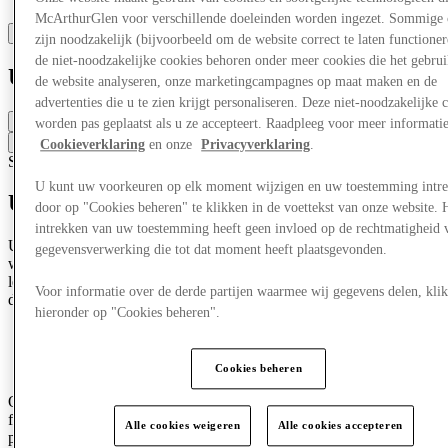
McArthurGlen voor verschillende doeleinden worden ingezet. Sommige 
zijn noodzakelijk (bijvoorbeeld om de website correct te laten functioner
de niet-noodzakelijke cookies behoren onder meer cookies die het gebru
Under Armour
de website analyseren, onze marketingcampagnes op maat maken en de
advertenties die u te zien krijgt personaliseren. Deze niet-noodzakelijke 
Gesloten
worden pas geplaatst als u ze accepteert. Raadpleeg voor meer informati
Contacteer de winkel
Cookieverklaring
en onze
Privacyverklaring
.
Schoenen
Sportkleding
U kunt uw voorkeuren op elk moment wijzigen en uw toestemming intr
Under Armour
door op "Cookies beheren" te klikken in de voettekst van onze website. 
intrekken van uw toestemming heeft geen invloed op de rechtmatigheid 
Under Armour inspireert je met prestatieoplossingen waarvan je niet
gegevensverwerking die tot dat moment heeft plaatsgevonden.
wist dat je ze nodig had, maar je je niet kunt voorstellen zonder te
leven. Het heeft als missie je beter te maken door passie, design en
Voor informatie over de derde partijen waarmee wij gegevens delen, klik
de onvermoeibare zoektocht naar innovatie.
hieronder op "Cookies beheren".
Cookies beheren
Opgericht in 1996 door voormalig University of Maryland
footballspeler Kevin Plank, is Under Armour de grondlegger van
Alle cookies weigeren
Alle cookies accepteren
prestatiekleding – uitrusting die atleten koel, droog en licht houdt