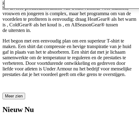
gedurende een wedstrijd, training of workout. De technologie achter
het diverse productassortiment van Under Armour voor mannen,
vrouwen en jongeren is complex, maar het programma om van de
voordelen te profiteren is eenvoudig: draag HeatGear® als het warm
is , ColdGear® als het koud is , en AllSeasonGear® tussen
de uitersten in.
Het begon met een eenvoudig plan om een superieur T-shirt te
maken. Een shirt dat compressie en hevige transpiratie van je huid
gaf in plaats van het te absorberen. Een shirt dat met je lichaam
samenwerkte om de temperatuur te reguleren en de prestaties te
verbeteren. Door voortdurende ontwikkeling en gedreven door
liefde voor atleten is Under Armour nu het bedrijf voor menselijke
prestaties dat je het voordeel geeft om elke grens te overstijgen.
Meer zien
Nieuw Nu