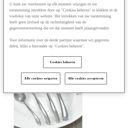
Winkels
U kunt uw voorkeuren op elk moment wijzigen en uw
Aanbiedingen
toestemming intrekken door op "Cookies beheren" te klikken in de
Plan je bezoek
voettekst van onze website. Het intrekken van uw toestemming
Wat is er aan
heeft geen invloed op de rechtmatigheid van de
Eet & Drink
Cadeaubonnen
gegevensverwerking die tot dat moment heeft plaatsgevonden.
Diensten
Hoe was je dag?
Voor informatie over de derde partijen waarmee wij gegevens
delen, klikt u hieronder op "Cookies beheren".
Meer
Cookies beheren
Alle cookies weigeren
Alle cookies accepteren