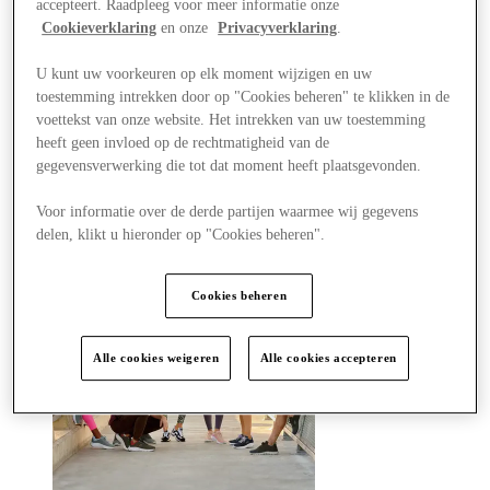
accepteert. Raadpleeg voor meer informatie onze
Winkels
Aanbiedingen
Cookieverklaring
en onze
Privacyverklaring
.
Plan je bezoek
Wat is er aan
U kunt uw voorkeuren op elk moment wijzigen en uw
Eet & Drink
toestemming intrekken door op "Cookies beheren" te klikken in de
Cadeaubonnen
voettekst van onze website. Het intrekken van uw toestemming
Diensten
heeft geen invloed op de rechtmatigheid van de
Hoe was je dag?
gegevensverwerking die tot dat moment heeft plaatsgevonden.
Meer
Voor informatie over de derde partijen waarmee wij gegevens
delen, klikt u hieronder op "Cookies beheren".
Cookies beheren
Alle cookies weigeren
Alle cookies accepteren