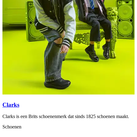
Clarks
Clarks is een Brits schoenenmerk dat sinds 1825 schoenen maakt.
D
l
Schoenen
A