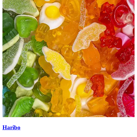
S
E
Haribo