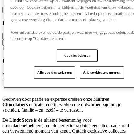
U kunt uw voorkeuren op elk moment wijzigen en uw toestemming intr
door op "Cookies beheren" te klikken in de voettekst van onze website. 
intrekken van uw toestemming heeft geen invloed op de rechtmatigheid 
gegevensverwerking die tot dat moment heeft plaatsgevonden.
Lindt
Voor informatie over de derde partijen waarmee wij gegevens delen, klik
Gesloten
hieronder op "Cookies beheren".
Contacteer de winkel
Eten & Drinken
Snoep & Chocolade
Cookies beheren
Ontdek Lindt
Alle cookies weigeren
Alle cookies accepteren
Sinds 1845 wijdt Lindt zich aan het maken van de beste chocolade
ter wereld.
Gedreven door passie en expertise creëren onze
Maîtres
Chocolatiers
delicate meesterwerken die ontworpen zijn om je
vrienden, familie – en jezelf – te verrassen.
De
Lindt Store
is de ultieme bestemming voor
chocoladeliefhebbers, met de perfecte traktatie, een attent cadeau of
een verwennend moment van genot. Ontdek exclusieve collecties