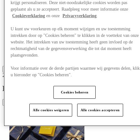
Winkels
krijgt personaliseren. Deze niet-noodzakelijke cookies worden pas
Aanbiedingen
geplaatst als u ze accepteert. Raadpleeg voor meer informatie onze
Plan je bezoek
Cookieverklaring
en onze
Privacyverklaring
.
Wat is er aan
Eet & Drink
U kunt uw voorkeuren op elk moment wijzigen en uw toestemming
Cadeaubonnen
Diensten
intrekken door op "Cookies beheren" te klikken in de voettekst van onze
Hoe was je dag?
website. Het intrekken van uw toestemming heeft geen invloed op de
rechtmatigheid van de gegevensverwerking die tot dat moment heeft
plaatsgevonden.
Meer
Voor informatie over de derde partijen waarmee wij gegevens delen, klik
28-10-25
u hieronder op "Cookies beheren".
Het Perfecte Cadeau
Cookies beheren
Share
Alle cookies weigeren
Alle cookies accepteren