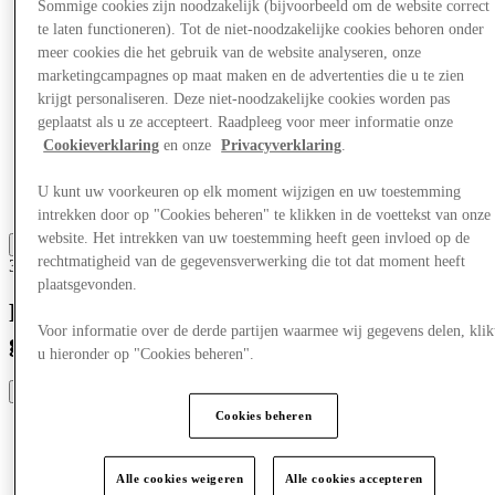
Winkels
Sommige cookies zijn noodzakelijk (bijvoorbeeld om de website correct
Aanbiedingen
te laten functioneren). Tot de niet-noodzakelijke cookies behoren onder
Plan je bezoek
meer cookies die het gebruik van de website analyseren, onze
Wat is er aan
marketingcampagnes op maat maken en de advertenties die u te zien
Eet & Drink
krijgt personaliseren. Deze niet-noodzakelijke cookies worden pas
Cadeaubonnen
geplaatst als u ze accepteert. Raadpleeg voor meer informatie onze
Diensten
Hoe was je dag?
Cookieverklaring
en onze
Privacyverklaring
.
U kunt uw voorkeuren op elk moment wijzigen en uw toestemming
More
intrekken door op "Cookies beheren" te klikken in de voettekst van onze
website. Het intrekken van uw toestemming heeft geen invloed op de
rechtmatigheid van de gegevensverwerking die tot dat moment heeft
30-10-25
plaatsgevonden.
Reizen & Sparen: Exclusieve
Voor informatie over de derde partijen waarmee wij gegevens delen, klik
gastaanbiedingen
u hieronder op "Cookies beheren".
Share
Cookies beheren
Alle cookies weigeren
Alle cookies accepteren