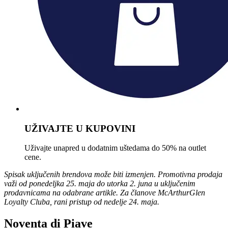
UŽIVAJTE U KUPOVINI
Uživajte unapred u dodatnim uštedama do 50% na outlet
cene.
Spisak uključenih brendova može biti izmenjen. Promotivna prodaja
važi od ponedeljka 25. maja do utorka 2. juna u uključenim
prodavnicama na odabrane artikle. Za članove McArthurGlen
Loyalty Cluba, rani pristup od nedelje 24. maja.
Noventa di Piave