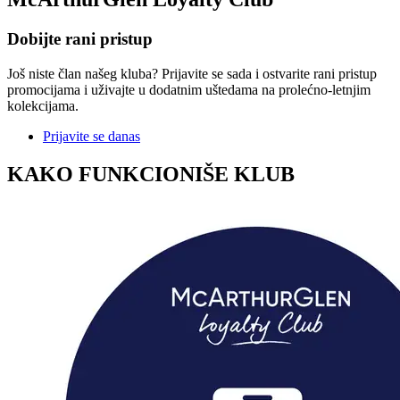
Dobijte rani pristup
Još niste član našeg kluba? Prijavite se sada i ostvarite rani pristup
promocijama i uživajte u dodatnim uštedama na prolećno-letnjim
kolekcijama.
Prijavite se danas
KAKO FUNKCIONIŠE KLUB