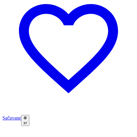
Sačuvane
sr