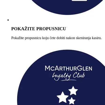
POKAŽITE PROPUSNICU
Pokažite propusnicu koju ćete dobiti nakon skeniranja kasiru.