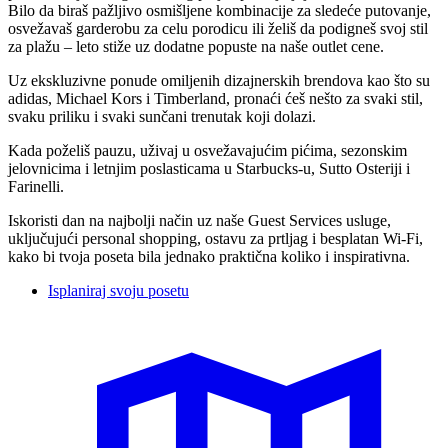
Bilo da biraš pažljivo osmišljene kombinacije za sledeće putovanje,
osvežavaš garderobu za celu porodicu ili želiš da podigneš svoj stil
za plažu – leto stiže uz dodatne popuste na naše outlet cene.
Uz ekskluzivne ponude omiljenih dizajnerskih brendova kao što su
adidas, Michael Kors i Timberland, pronaći ćeš nešto za svaki stil,
svaku priliku i svaki sunčani trenutak koji dolazi.
Kada poželiš pauzu, uživaj u osvežavajućim pićima, sezonskim
jelovnicima i letnjim poslasticama u Starbucks-u, Sutto Osteriji i
Farinelli.
Iskoristi dan na najbolji način uz naše Guest Services usluge,
uključujući personal shopping, ostavu za prtljag i besplatan Wi-Fi,
kako bi tvoja poseta bila jednako praktična koliko i inspirativna.
Isplaniraj svoju posetu