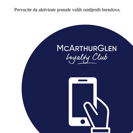
Prevucite da aktivirate ponude vaših omiljenih brendova.