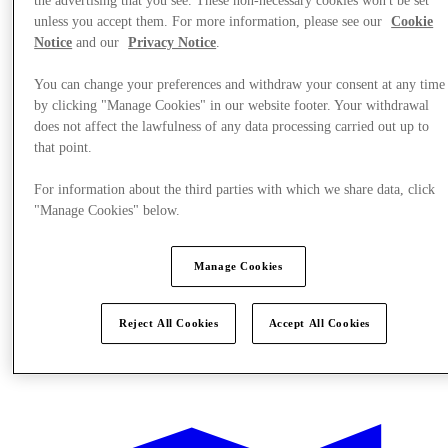
the advertising that you see. These non-necessary cookies won't be set
unless you accept them. For more information, please see our
Cookie
Notice
and our
Privacy Notice
.
You can change your preferences and withdraw your consent at any time
by clicking "Manage Cookies" in our website footer. Your withdrawal
does not affect the lawfulness of any data processing carried out up to
that point.
For information about the third parties with which we share data, click
"Manage Cookies" below.
Manage Cookies
Reject All Cookies
Accept All Cookies
提供