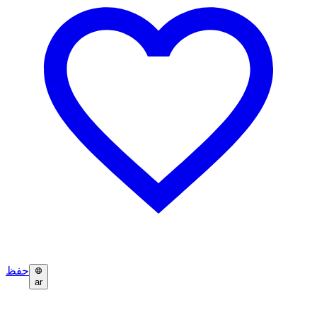
حفظ
ar