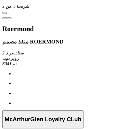
شريحة 1 من 2
Roermond
منفذ مصمم ROERMOND
ستادسويد 2
رويرموند
6041تيد
McArthurGlen Loyalty CLub