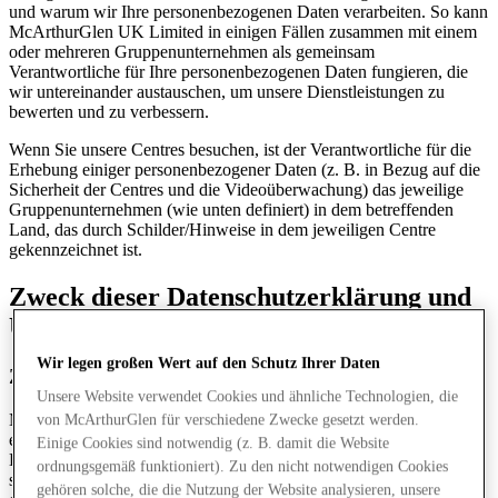
und warum wir Ihre personenbezogenen Daten verarbeiten. So kann
McArthurGlen UK Limited in einigen Fällen zusammen mit einem
oder mehreren Gruppenunternehmen als gemeinsam
Verantwortliche für Ihre personenbezogenen Daten fungieren, die
wir untereinander austauschen, um unsere Dienstleistungen zu
bewerten und zu verbessern.
Wenn Sie unsere Centres besuchen, ist der Verantwortliche für die
Erhebung einiger personenbezogener Daten (z. B. in Bezug auf die
Sicherheit der Centres und die Videoüberwachung) das jeweilige
Gruppenunternehmen (wie unten definiert) in dem betreffenden
Land, das durch Schilder/Hinweise in dem jeweiligen Centre
gekennzeichnet ist.
Zweck dieser Datenschutzerklärung und
Überblick
Wir legen großen Wert auf den Schutz Ihrer Daten
Zweck dieser Datenschutzerklärung und Überblick
Unsere Website verwendet Cookies und ähnliche Technologien, die
McArthurGlen nimmt den Schutz Ihrer personenbezogenen Daten
von McArthurGlen für verschiedene Zwecke gesetzt werden.
ernst. Wir sind uns bewusst, dass Sie uns Ihre personenbezogenen
Einige Cookies sind notwendig (z. B. damit die Website
Daten anvertrauen, wenn Sie sie uns diese zur Verfügung stellen –
ordnungsgemäß funktioniert). Zu den nicht notwendigen Cookies
sei es durch die Nutzung unserer Website, mobiler Apps –
gehören solche, die die Nutzung der Website analysieren, unsere