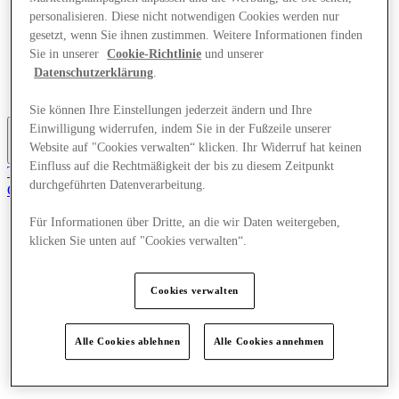
Angebote
personalisieren. Diese nicht notwendigen Cookies werden nur
Planen Sie Ihren Besuch
gesetzt, wenn Sie ihnen zustimmen. Weitere Informationen finden
Essen & Trinken
Sie in unserer
Cookie-Richtlinie
und unserer
Was läuft
Datenschutzerklärung
.
Dienstleistungen
Geschenkkarten
Sie können Ihre Einstellungen jederzeit ändern und Ihre
Einwilligung widerrufen, indem Sie in der Fußzeile unserer
Website auf "Cookies verwalten“ klicken. Ihr Widerruf hat keinen
Mehr
Einfluss auf die Rechtmäßigkeit der bis zu diesem Zeitpunkt
Tritt dem Club bei.
durchgeführten Datenverarbeitung.
Gerettet
de
Für Informationen über Dritte, an die wir Daten weitergeben,
Geschäfte
klicken Sie unten auf "Cookies verwalten“.
Angebote
Planen Sie Ihren Besuch
Essen & Trinken
Cookies verwalten
Was läuft
Dienstleistungen
Geschenkkarten
Alle Cookies ablehnen
Alle Cookies annehmen
Mehr