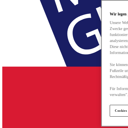
Wir legen
Unsere Web
Zwecke ges
funktionie
analysiere
Diese nich
Informatio
Sie können 
Fußzeile un
Rechtmäßig
Für Informa
verwalten“
Cookies