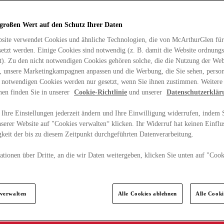
 großen Wert auf den Schutz Ihrer Daten
site verwendet Cookies und ähnliche Technologien, die von McArthurGlen für
etzt werden. Einige Cookies sind notwendig (z. B. damit die Website ordnun
rt). Zu den nicht notwendigen Cookies gehören solche, die die Nutzung der Web
n, unsere Marketingkampagnen anpassen und die Werbung, die Sie sehen, person
t notwendigen Cookies werden nur gesetzt, wenn Sie ihnen zustimmen. Weitere
nen finden Sie in unserer
Cookie-Richtlinie
und unserer
Datenschutzerklär
Ihre Einstellungen jederzeit ändern und Ihre Einwilligung widerrufen, indem S
serer Website auf "Cookies verwalten“ klicken. Ihr Widerruf hat keinen Einflus
keit der bis zu diesem Zeitpunkt durchgeführten Datenverarbeitung.
tionen über Dritte, an die wir Daten weitergeben, klicken Sie unten auf "Cook
.
 verwalten
Alle Cookies ablehnen
Alle Cook