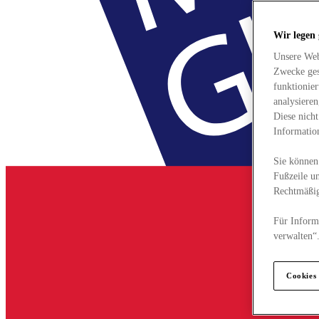
Wir legen
Unsere Web
Zwecke ges
funktionie
analysiere
Diese nich
Informatio
Sie können 
Fußzeile un
Rechtmäßig
Für Informa
verwalten“
Cookies