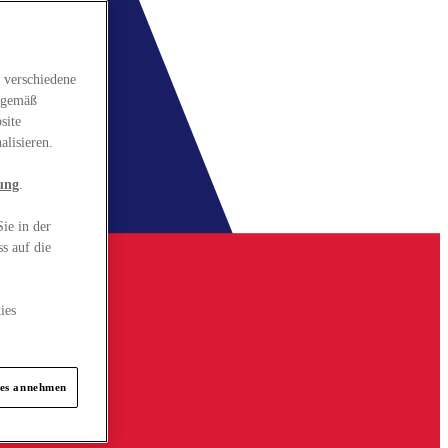
 verschiedene
gsgemäß
site
alisieren.
ung
.
ie in der
s auf die
ies
ies annehmen