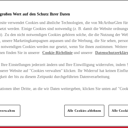
 großen Wert auf den Schutz Ihrer Daten
site verwendet Cookies und ähnliche Technologien, die von McArthurGlen für
etzt werden. Einige Cookies sind notwendig (z. B. damit die Website ordnun
rt). Zu den nicht notwendigen Cookies gehören solche, die die Nutzung der Web
n, unsere Marketingkampagnen anpassen und die Werbung, die Sie sehen, person
t notwendigen Cookies werden nur gesetzt, wenn Sie ihnen zustimmen. Weitere
nen finden Sie in unserer
Cookie-Richtlinie
und unserer
Datenschutzerklär
Ihre Einstellungen jederzeit ändern und Ihre Einwilligung widerrufen, indem S
serer Website auf "Cookies verwalten“ klicken. Ihr Widerruf hat keinen Einflus
keit der bis zu diesem Zeitpunkt durchgeführten Datenverarbeitung.
tionen über Dritte, an die wir Daten weitergeben, klicken Sie unten auf "Cook
.
 verwalten
Alle Cookies ablehnen
Alle Cook