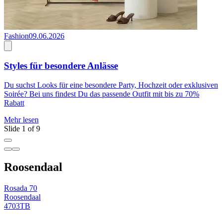
Fashion
09.06.2026
F
Styles für besondere Anlässe
Du suchst Looks für eine besondere Party, Hochzeit oder exklusiven
G
Soirée? Bei uns findest Du das passende Outfit mit bis zu 70%
M
Rabatt
Mehr lesen
Slide 1 of 9
Roosendaal
Rosada 70
Roosendaal
4703TB