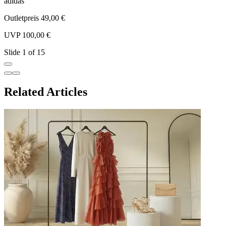
adidas
a
Outletpreis 49,00 €
O
UVP 100,00 €
U
Slide 1 of 15
Related Articles