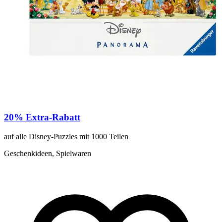
P
20% Extra-Rabatt
J
auf alle Disney-Puzzles mit 1000 Teilen
4
Geschenkideen, Spielwaren
R
G