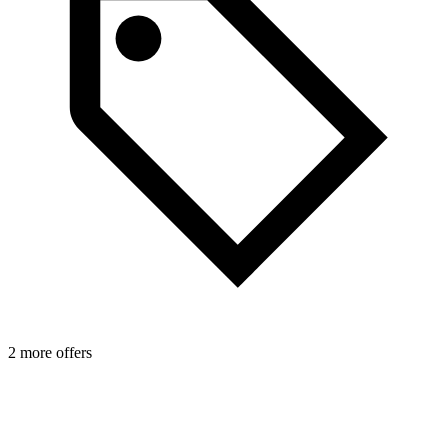
2 more offers
4